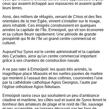
ceux qui avaient échappé aux massacres et avaient quitté
leurs terres.
Ainsi, des milliers de réfugiés, venant de Chios et des îles
orientales de la mer Egée, vinrent s'installer sur le rivage,
alors inhabité. Ces émigrés construisirent en quelques
années la capitale de l’île, Ermoúpoli, qui vit son économie
et sa culture fleurir rapidement. Une période de grande
prospérité qui fit de l’île un grand centre commercial et
culturel.
Aujourd’hui Syros est le centre administratif et la capitale
des Cyclades, ainsi qu'un centre commercial important
grâce à ses chantiers de construction navale.
A ne pas rater à Ermoúpoli: les quais très animés, la
magnifique place Miaoulis et les ruelles pavées de marbre
qui montent à l'assaut des deux collines, couronnées l'une
par la cathédrale catholique Agios Georgios, l'autre par
l'église orthodoxe Agios Nikolaos.
Ermoúpoli ravira ceux qui souhaitent un peu d'ambiance
citadine et maritime, les côtes sud et ouest de Syros feront le
bonheur des amateurs de plage et le nord de l'île, sauvage
et peu accessible, se laissera découvrir par les fans de