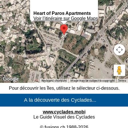
Heart of Paros Apartments
Voir l'itinéraire sur Google Maps
Keyboard shortcuts
Image may be subject to copyright
Terms
Pour découvrir les îles, utilisez le sélecteur ci-dessous.
www.cyclades.mobi
Le Guide Visuel des Cyclades
©
fusions.ch
1988-2026