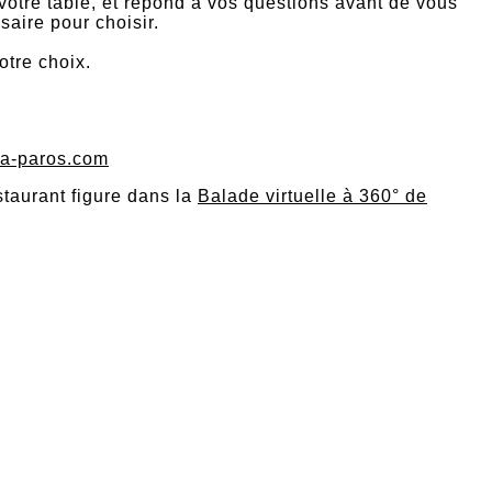
votre table, et répond à vos questions avant de vous
saire pour choisir.
otre choix.
ma-paros.com
taurant figure dans la
Balade virtuelle à 360° de