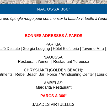
NAOUSSA 360°
z une épingle rouge pour commencer la balade virtuelle à l'endro
BONNES ADRESSES À PAROS
PARIKIA:
afé Distrato
|
Giorgia Lodging
|
Hôtel Eleftheria
|
Taverne Mira
|
NAOUSSA:
Restaurant Yemeni
|
Restaurant Ydroussa
CHRYSI AKTI (GOLDEN BEACH):
rtments
|
Rebel Beach Bar
|
Force 7 Windsurfing Center
|
Lourid
AMBELAS:
Margarita Restaurant
PAROS À 360°
BALADES VIRTUELLES: