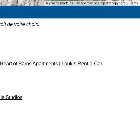
Keyboard shortcuts
Image may be subject to copyright
Terms
it de votre choix.
Heart of Paros Apartments
|
Loukis Rent-a-Car
is Studios